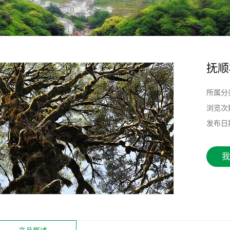
抚顺
所属分
浏览次
发布日
我