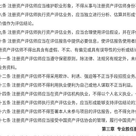
七条 注册资产评估师应当维护职业形象，不得从事与注册资产评估师身
八条 注册资产评估师执行资产评估业务，应当独立进行分析、估算并形
价值作为评估结论。
九条 注册资产评估师执行资产评估业务，应当合理使用评估假设，并在
十条 注册资产评估师应当在评估报告中提供必要信息，使评估报告使用者
册资产评估师不得出具含有虚假、不实、有偏见或具有误导性的分析或结
十一条 注册资产评估师应当遵守保密原则，除法律、法规另有规定外，
业务资料。
十二条 注册资产评估师不得采用欺诈、利诱、强迫等不正当手段招揽业务
十三条 注册资产评估师不得利用执业便利为自己或他人谋取不正当利益。
十四条 注册资产评估师应当在资产评估机构执业，不得以个人名义执业
十五条 注册资产评估师执行资产评估业务，应当形成能够支持评估结论
十六条 注册资产评估师不得签署本人未参与项目的评估报告，也不得允许
十七条 注册资产评估师应当接受中国资产评估协会的管理，履行中国资产
第三章 专业胜任