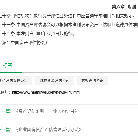
第六章 附则
三十条 评估机构在执行资产评估业务过程中应当遵守本准则的相关规定。
三十一条 中国资产评估协会可以根据本准则发布资产评估职业道德具体准
三十二条 本准则自2004年5月1日起施行。
来源：中国资产评估协会）
标签
资产评估管理办法
森林资源评估咨询
林权评估咨询
文网址：
http://www.lnmingwei.com/news/470.html
上一篇：
《资产评估准则——业务约定书》
下一篇：
《企业国有资产评估管理暂行办法》