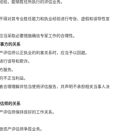
和经验，能够胜任所执行的评估业务。
，不得对其专业胜任能力和执业经验进行夸张、虚假和误导性宣
但应当采取必要措施确信专家工作的合理性。
当事方的关系
资产评估师公正执业的利害关系时，应当予以回避。
进行误导和欺诈。
方服务。
的不正当利益。
用者合理理解并恰当使用评估报告，并声明不承担相关当事人决
评估师的关系
产评估师保持良好的工作关系。
册资产评估师争揽业务。