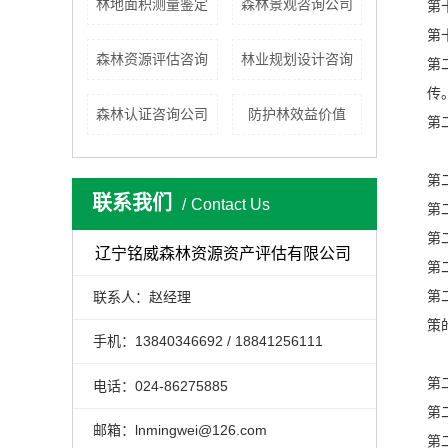
林地面积测量鉴定
森林景观咨询公司
第
第
森林资源评估咨询
林业规划设计咨询
第
传
森林认证咨询公司
防护林效益价值
第
第
联系我们
Contact Us
第
第
辽宁铭威森林资源资产评估有限公司
第
联系人：赵经理
第
策
手机：13840346692 / 18841256111
第
电话：024-86275885
第
邮箱：lnmingwei@126.com
第