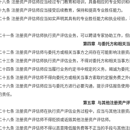
十八条 注册资产评估师应当经过专门教育和培训，具备相应的专业知识
十九条 注册资产评估师应当接受后续教育，保持和提高专业胜任能力。
二十条 注册资产评估师应当如实声明其具有的专业胜任能力和执业经验
。
二十一条 注册资产评估师执行资产评估业务，可以聘请专家协助工作，
第四章 与委托方和相关
二十二条 注册资产评估师与委托方或相关当事方之间存在可能影响注册
二十三条 注册资产评估师执行资产评估业务，不得对委托方和相关当事方
二十四条 注册资产评估师应当履行业务约定书中规定的义务，竭诚为委托
二十五条 注册资产评估师不得向委托方或相关当事方索取约定服务费之外
二十六条 注册资产评估师应当与委托方进行必要沟通，提示评估报告使
的责任。
第五章 与其他注册资产
二十七条 注册资产评估师在执行资产评估业务过程中，应当与其他注册资
二十八条 注册资产评估师不得贬损或诋毁其他注册资产评估师。
二十九条 注册资产评估师不得以恶意降低服务费等不正当的手段与其他注