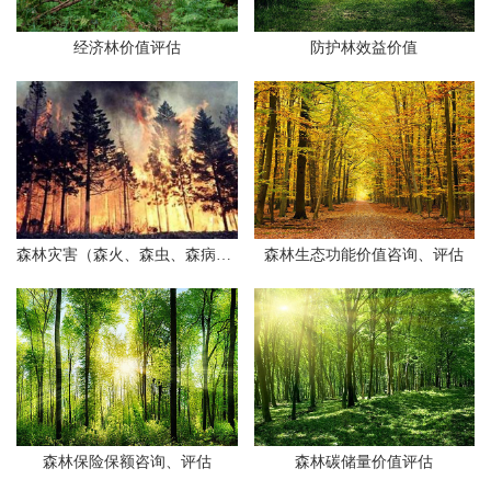
经济林价值评估
防护林效益价值
森林灾害（森火、森虫、森病）及人为因素资源受损价值评定
森林生态功能价值咨询、评估
森林保险保额咨询、评估
森林碳储量价值评估