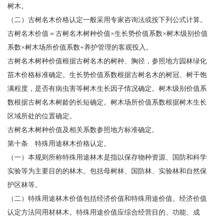
树木。
（二）古树名木价格认定一般采用专家咨询法或按下列公式计算。
古树名木价值＝古树名木树种价值×生长势价值系数×树木级别价值
系数×树木场所价值系数+养护管理的客观投入。
古树名木树种价值根据古树名木的树种、胸径，参照地方园林绿化
苗木价格标准确定。生长势价值系数根据古树名木的树冠、树干饱
满程度，是否有病虫害等树木生长因子情况确定。树木级别价值系
数根据古树名木树龄的长短确定。树木场所价值系数根据树木生长
区域所处的位置确定。
古树名木树种价值及相关系数参照地方标准确定。
第十条 特殊用途林木价格认定。
（一）本规则所称特殊用途林木是指以保存物种资源、国防和科学
实验等为主要目的的林木。包括母树林、国防林、实验林和自然保
护区林等。
（二）特殊用途林木价值包括经济价值和特殊用途价值。经济价值
认定方法同用材林木。特殊用途价值应综合经营目的、功能、成