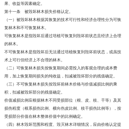
果、收益等因素确定。
第十一条 被毁坏林木损失价格认定。
（一）被毁坏林木根据其恢复的技术可行性和经济合理性分为可恢
复林木和不可恢复林木。
可恢复林木是指毁坏后通过培植可恢复到毁坏前状态且经济上合理
的林木。
不可恢复林木是指毁坏后无法通过培植恢复到毁坏前状态，或虽技
术上可行但经济上不合理的林木。
（二）可恢复林木损失按恢复期间必需投入的客观合理的成本费
用，加上恢复期间损失的纯收益，扣减被毁坏部分的残值确定。
（三）不可恢复林木损失按毁坏前林木价格与价值减损比例的乘
积，扣减被毁坏部分的残值确定。
价值减损比例应根据林木不同受损部位（根、皮、枝、干等）及其
损伤程度（根系损伤比例、横向伤皮比例、枝干损伤比例等），按
受损部分价值在林木整体价值中的比例确定。
（四）林木毁坏范围和程度、毁灭林木详细情况，应由价格认定提