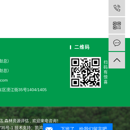
二维码
2（赵总）
扫
码
1（赵总）
有
惊
.com
喜
滂江街35号1404/1405
估
,
森林资源评估
, 欢迎来电咨询！
735号-1
技术支持：
凯鸿科技