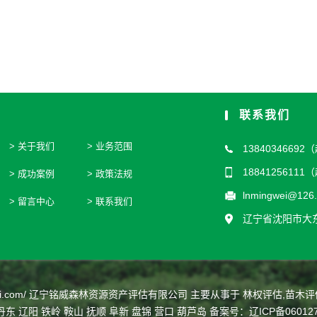
联系我们
关于我们
业务范围
1384034669
1884125611
成功案例
政策法规
lnmingwei@126
留言中心
联系我们
辽宁省沈阳市大东区
i.com/
辽宁铭威森林资源资产评估有限公司
主要从事于
林权评估
,
苗木评
丹东
辽阳
铁岭
鞍山
抚顺
阜新
盘锦
营口
葫芦岛
备案号：
辽ICP备06012