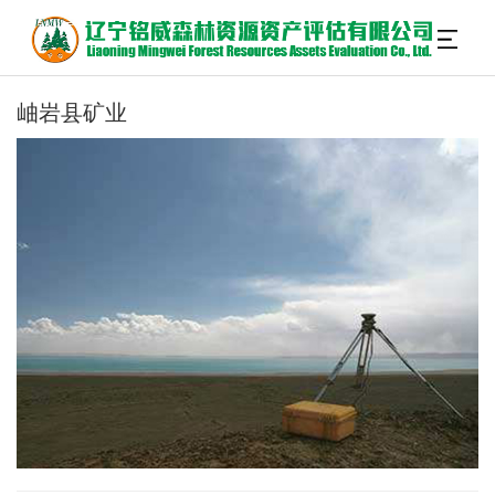
岫岩县矿业