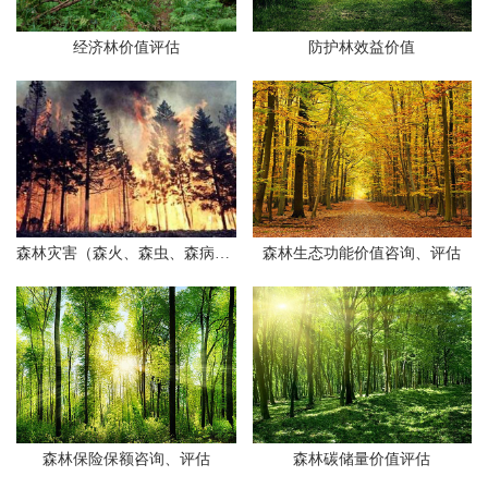
经济林价值评估
防护林效益价值
森林灾害（森火、森虫、森病）及人为因素资源受损价值评定
森林生态功能价值咨询、评估
森林保险保额咨询、评估
森林碳储量价值评估